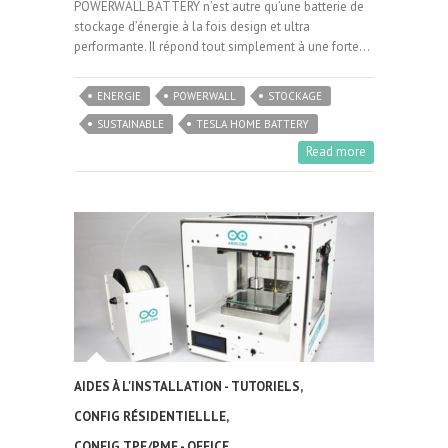
POWERWALL BATTERY n’est autre qu’une batterie de
stockage d’énergie à la fois design et ultra
performante. Il répond tout simplement à une forte…
ENERGIE
POWERWALL
STOCKAGE
SUSTAINABLE
TESLA HOME BATTERY
Read more
AIDES À L'INSTALLATION - TUTORIELS
,
CONFIG RÉSIDENTIELLLE
,
CONFIG TPE/PME - OFFICE
,