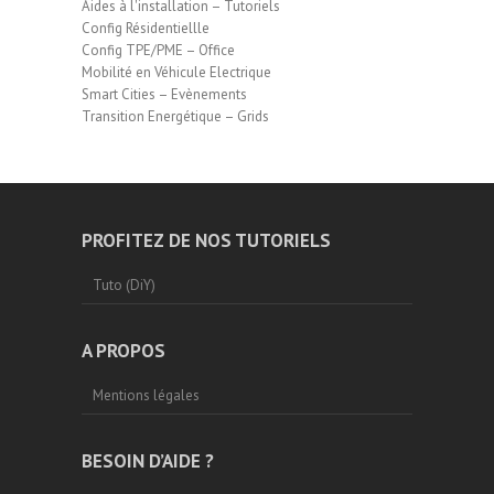
Aides à l'installation – Tutoriels
Config Résidentiellle
Config TPE/PME – Office
Mobilité en Véhicule Electrique
Smart Cities – Evènements
Transition Energétique – Grids
PROFITEZ DE NOS TUTORIELS
Tuto (DiY)
A PROPOS
Mentions légales
BESOIN D’AIDE ?