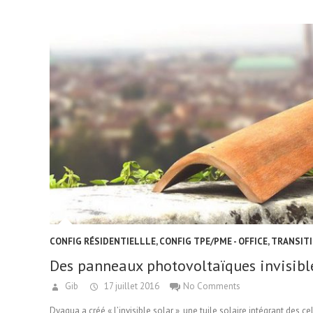
CONFIG RÉSIDENTIELLLE
,
CONFIG TPE/PME - OFFICE
,
TRANSITI
Des panneaux photovoltaïques invisibl
Gib
17 juillet 2016
No Comments
Dyaqua a créé « l’invisible solar », une tuile solaire intégrant des 